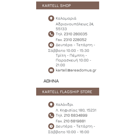
KARTELL SHOP
Καλαμαριά
Αδριανουπόλεως 24,
55133
Τηλ.
2310 280035
Fax.
2310 228052
Δευτέρα - Τετάρτη -
Σάββατο 10:00 - 15:30
Τρίτη - Πέμπτη -
Παρασκευή 10:00 -
21:00
kartell@areadomus.gr
ΑΘΗΝΑ
KARTELL FLAGSHIP STORE
Χαλάνδρι
Λ. Κηφισίας 180, 15231
Τηλ.
210 6834899
Fax.
210 6819881
Δευτέρα - Τετάρτη -
Σάββατο 10:00 - 16:00