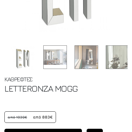
ΚΑΘΡΕΦΤΕΣ
LETTERONZA
MOGG
από 883€
από 1039€