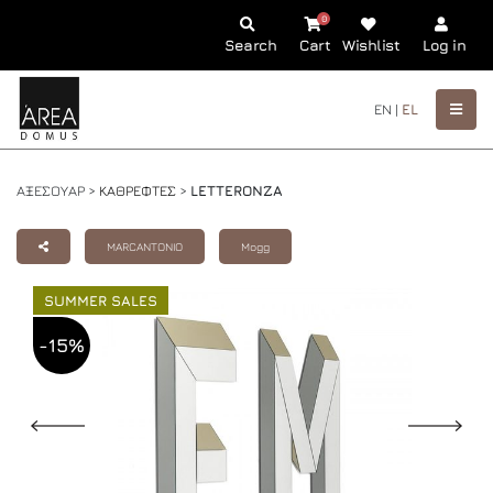
0
Search
Cart
Wishlist
Log in
EN |
EL
ΑΞΕΣΟΥΑΡ >
ΚΑΘΡΕΦΤΕΣ
>
LETTERONZA
MARCANTONIO
Mogg
SUMMER SALES
-15%