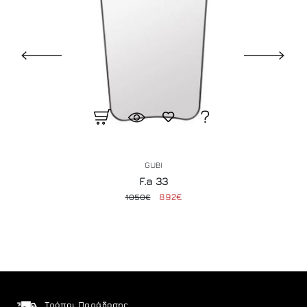
GUBI
F.a 33
892€
1050€
Τρόποι Παράδοσης